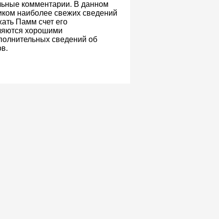
ельные комментарии. В данном
ником наиболее свежих сведений
жать Памм счет его
вляются хорошими
полнительных сведений об
в.