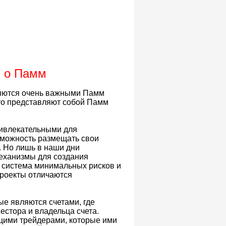
я о Памм
ляются очень важными Памм
 что представляют собой Памм
ивлекательными для
зможность размещать свои
. Но лишь в наши дни
еханизмы для создания
я система минимальных рисков и
проекты отличаются
е являются счетами, где
естора и владельца счета.
щими трейдерами, которые ими