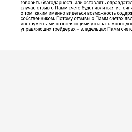
говорить благодарность или оставлять оправдат
случае отзыв о Памм счете будет являться источ
о том, каким именно видеться возможность содер
собственником. Потому отзывы о Памм счетах я
инструментами позволяющими узнавать много до
управляющих трейдерах – владельцах Памм счето