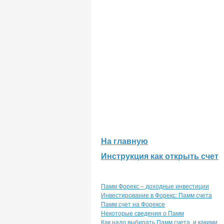
На главную
Инструкция как открыть счет
Памм Форекс – доходные инвестиции
Инвестирование в Форекс: Памм счета
Памм счет на Форексе
Некоторые сведения о Памм
Как надо выбирать Памм счета, и какими