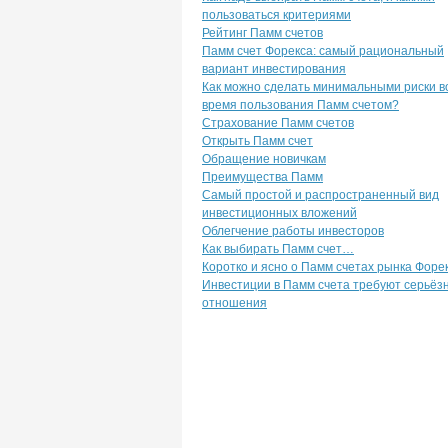
пользоваться критериями
Рейтинг Памм счетов
Памм счет Форекса: самый рациональный
вариант инвестирования
Как можно сделать минимальными риски в
время пользования Памм счетом?
Страхование Памм счетов
Открыть Памм счет
Обращение новичкам
Преимущества Памм
Самый простой и распространенный вид
инвестиционных вложений
Облегчение работы инвесторов
Как выбирать Памм счет…
Коротко и ясно о Памм счетах рынка Форек
Инвестиции в Памм счета требуют серьёз
отношения