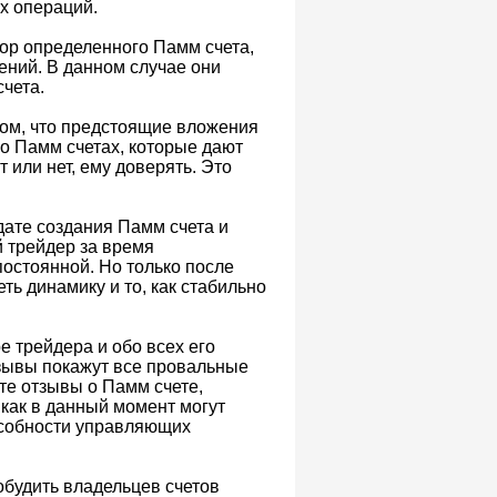
х операций.
ор определенного Памм счета,
ений. В данном случае они
чета.
том, что предстоящие вложения
о Памм счетах, которые дают
т или нет, ему доверять. Это
дате создания Памм счета и
 трейдер за время
постоянной. Но только после
ь динамику и то, как стабильно
е трейдера и обо всех его
тзывы покажут все провальные
те отзывы о Памм счете,
 как в данный момент могут
особности управляющих
обудить владельцев счетов